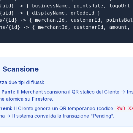
{uid} -> { businessName, pointsRate, logoUrl 
{uid} -> { displayName, qrCodeId }

s/{id} -> { merchantId, customerId, pointsBal
ns/{id} -> { merchantId, customerId, amount, 
i Scansione
zza due tipi di flussi:
 Punti:
Il Merchant scansiona il QR statico del Cliente -> In
e atomica su Firestore.
Premi:
Il Cliente genera un QR temporaneo (codice
RWD-X
na -> Il sistema convalida la transazione "Pending".