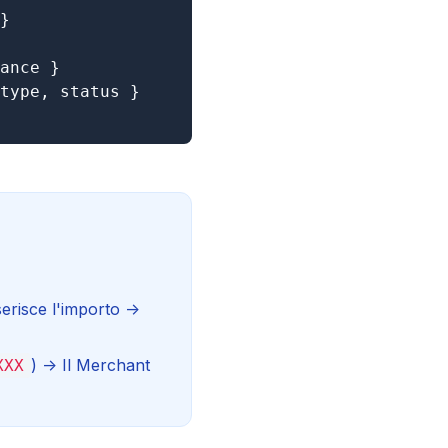
}

ance }

type, status }

serisce l'importo ->
) -> Il Merchant
XXX