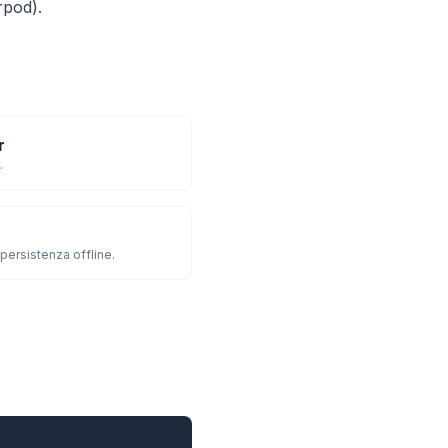
rpod).
r
.
ersistenza offline.