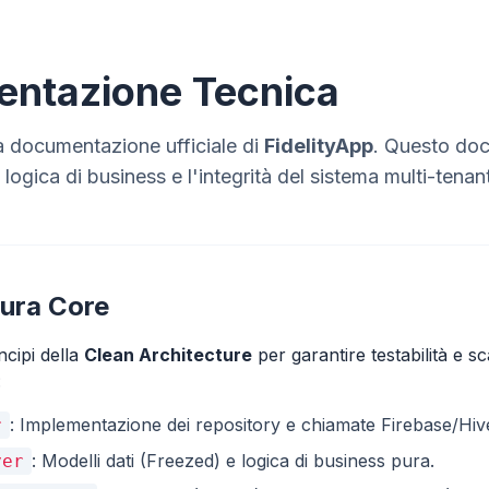
ntazione Tecnica
a documentazione ufficiale di
FidelityApp
. Questo do
la logica di business e l'integrità del sistema multi-tenan
tura Core
ncipi della
Clean Architecture
per garantire testabilità e sca
:
: Implementazione dei repository e chiamate Firebase/Hiv
r
: Modelli dati (Freezed) e logica di business pura.
yer