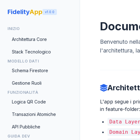
Fidelity
App
v1.0.0
Docume
INIZIO
Architettura Core
Benvenuto nell
l'architettura, 
Stack Tecnologico
MODELLO DATI
Schema Firestore
Gestione Ruoli
Architet
FUNZIONALITÀ
L'app segue i pri
Logica QR Code
in feature-folder
Transazioni Atomiche
Data Laye
API Pubbliche
Domain La
GUIDA DEV