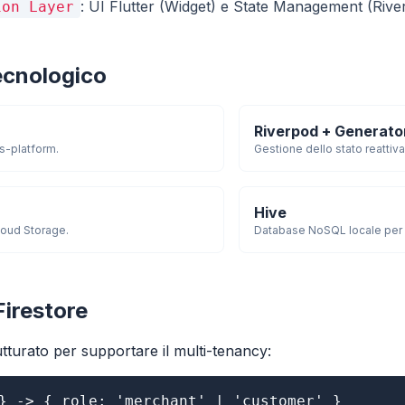
: UI Flutter (Widget) e State Management (Rive
ion Layer
ecnologico
Riverpod + Generato
s-platform.
Gestione dello stato reattiva
Hive
Cloud Storage.
Database NoSQL locale per p
irestore
utturato per supportare il multi-tenancy:
} -> { role: 'merchant' | 'customer' }
