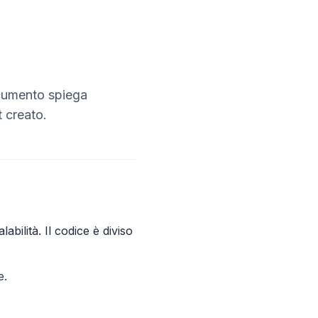
cumento spiega
t creato.
labilità. Il codice è diviso
e.