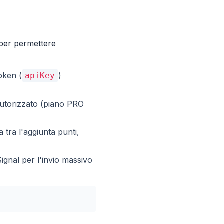
per permettere
oken (
)
apiKey
autorizzato (piano PRO
 tra l'aggiunta punti,
gnal per l'invio massivo