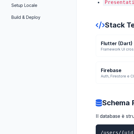
Presentat
Setup Locale
Build & Deploy
Stack T
Flutter (Dart)
Framework UI cros
Firebase
Auth, Firestore e 
Schema F
Il database è str
/users/{uid